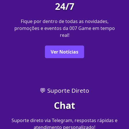
24/7
Fique por dentro de todas as novidades,
promoções e eventos da 007 Game em tempo
real!
Ver Notícias
💬 Suporte Direto
Chat
Suporte direto via Telegram, respostas rápidas e
atendimento personalizado!