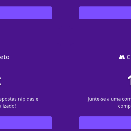
reto
👥 
t
espostas rápidas e
Junte-se a uma com
lizado!
compa
e