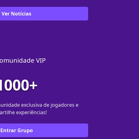
Ver Notícias
Comunidade VIP
1000+
unidade exclusiva de jogadores e
rtilhe experiências!
Entrar Grupo