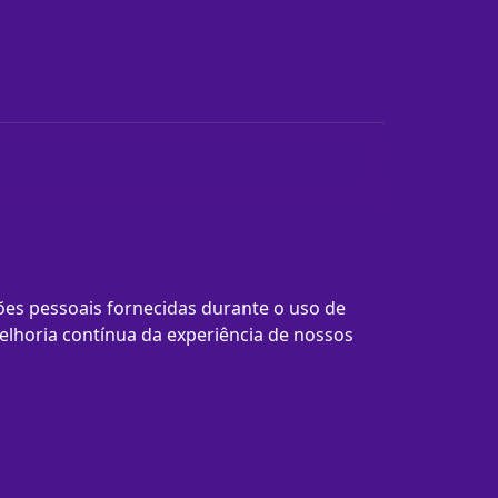
ões pessoais fornecidas durante o uso de
elhoria contínua da experiência de nossos