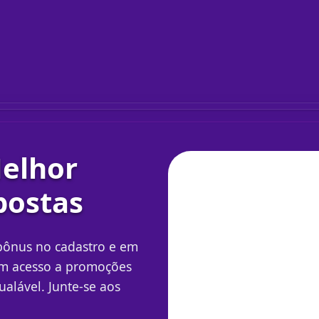
Melhor
postas
bônus no cadastro e em
em acesso a promoções
ualável. Junte-se aos