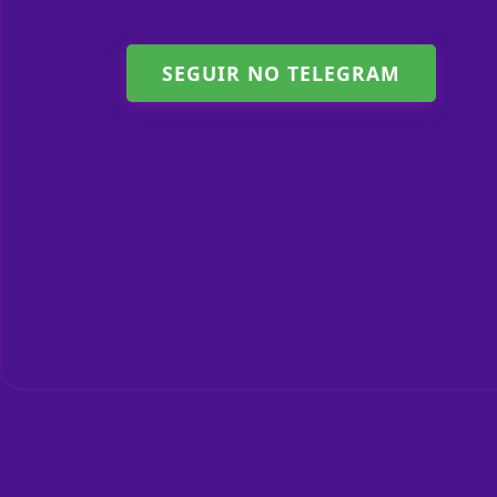
SEGUIR NO TELEGRAM