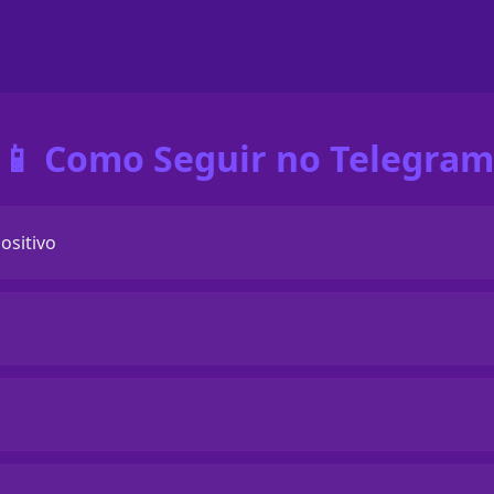
📱 Como Seguir no Telegram
ositivo