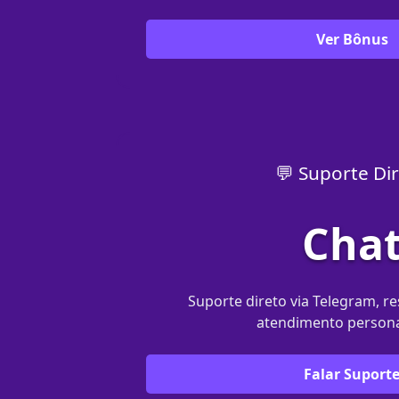
Ver Bônus
💬 Suporte Di
Cha
Suporte direto via Telegram, r
atendimento persona
Falar Suport