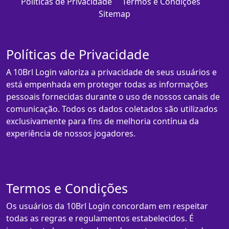
Políticas de Privacidade
Termos e Condições
Sitemap
Políticas de Privacidade
A 10Brl Login valoriza a privacidade de seus usuários e
está empenhada em proteger todas as informações
pessoais fornecidas durante o uso de nossos canais de
comunicação. Todos os dados coletados são utilizados
exclusivamente para fins de melhoria contínua da
experiência de nossos jogadores.
Termos e Condições
Os usuários da 10Brl Login concordam em respeitar
todas as regras e regulamentos estabelecidos. É