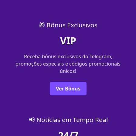
🎁 Bônus Exclusivos
VIP
Receba bônus exclusivos do Telegram,
promoções especiais e códigos promocionais
únicos!
Ver Bônus
📢 Notícias em Tempo Real
24/7