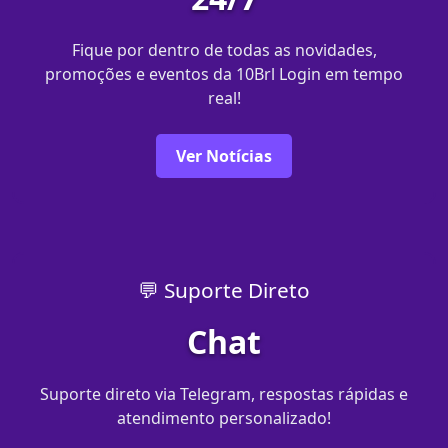
Fique por dentro de todas as novidades,
promoções e eventos da 10Brl Login em tempo
real!
Ver Notícias
💬 Suporte Direto
Chat
Suporte direto via Telegram, respostas rápidas e
atendimento personalizado!