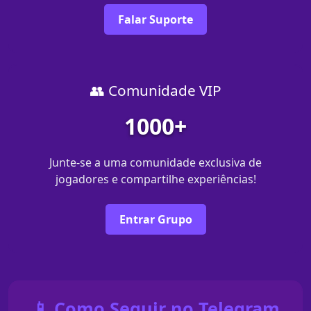
Falar Suporte
👥 Comunidade VIP
1000+
Junte-se a uma comunidade exclusiva de
jogadores e compartilhe experiências!
Entrar Grupo
📱 Como Seguir no Telegram