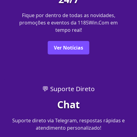
Fique por dentro de todas as novidades,
promoções e eventos da 1185Win.Com em
tempo real!
Ver Notícias
💬 Suporte Direto
Chat
Suporte direto via Telegram, respostas rápidas e
atendimento personalizado!