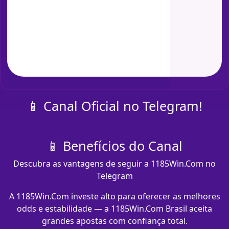
📱 Canal Oficial no Telegram!
📱 Benefícios do Canal
Descubra as vantagens de seguir a 1185Win.Com no
Telegram
A 1185Win.Com investe alto para oferecer as melhores
odds e estabilidade — a 1185Win.Com Brasil aceita
grandes apostas com confiança total.