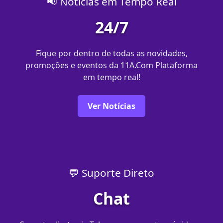
📢 Notícias em Tempo Real
24/7
Fique por dentro de todas as novidades,
promoções e eventos da 11A.Com Plataforma
em tempo real!
Ver Notícias
💬 Suporte Direto
Chat