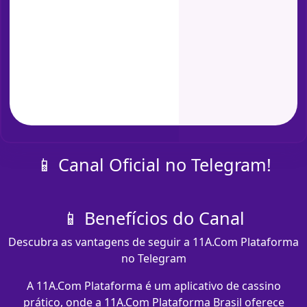
📱 Canal Oficial no Telegram!
📱 Benefícios do Canal
Descubra as vantagens de seguir a 11A.Com Plataforma
no Telegram
A 11A.Com Plataforma é um aplicativo de cassino
prático, onde a 11A.Com Plataforma Brasil oferece