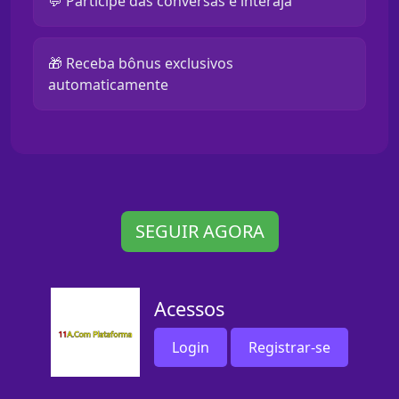
💬 Participe das conversas e interaja
🎁 Receba bônus exclusivos
automaticamente
SEGUIR AGORA
Acessos
Login
Registrar-se