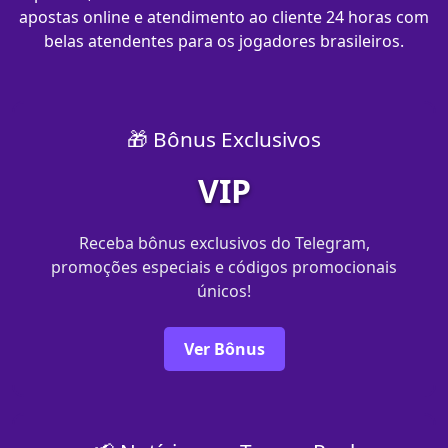
apostas online e atendimento ao cliente 24 horas com
belas atendentes para os jogadores brasileiros.
🎁 Bônus Exclusivos
VIP
Receba bônus exclusivos do Telegram,
promoções especiais e códigos promocionais
únicos!
Ver Bônus