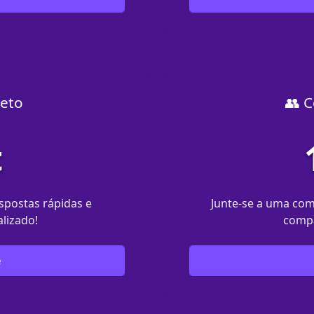
reto
👥 
t
espostas rápidas e
Junte-se a uma com
lizado!
compa
e