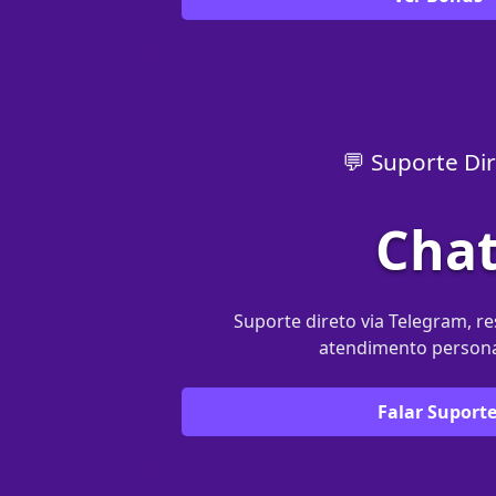
💬 Suporte Di
Cha
Suporte direto via Telegram, r
atendimento persona
Falar Suport