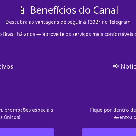
📱 Benefícios do Canal
Descubra as vantagens de seguir a 133Br no Telegram
 Brasil há anos — aproveite os serviços mais confortáveis d
sivos
📢 Notí
m, promoções especiais
Fique por dentro d
s únicos!
eventos 