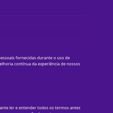
pessoais fornecidas durante o uso de
elhoria contínua da experiência de nossos
ante ler e entender todos os termos antes