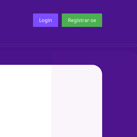
Login
Registrar-se