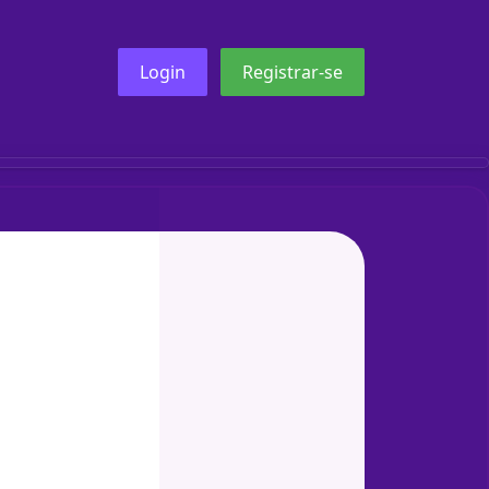
Login
Registrar-se