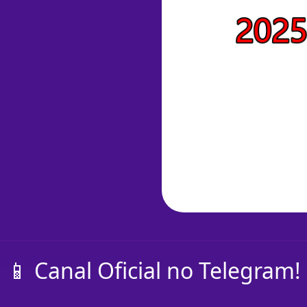
📱 Canal Oficial no Telegram!