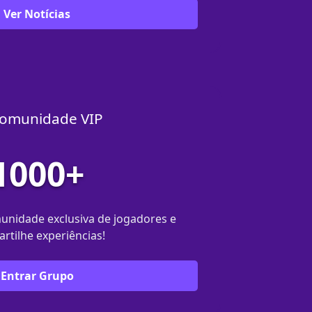
Ver Notícias
Comunidade VIP
1000+
unidade exclusiva de jogadores e
rtilhe experiências!
Entrar Grupo