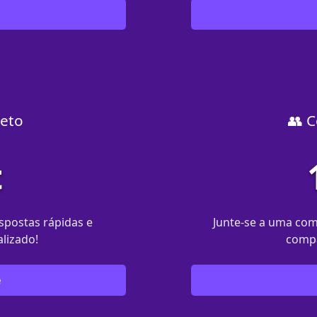
reto
👥 
t
espostas rápidas e
Junte-se a uma com
lizado!
compa
e