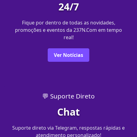
24/7
Fique por dentro de todas as novidades,
promoções e eventos da 237N.Com em tempo
real!
Ver Notícias
💬 Suporte Direto
Chat
Suporte direto via Telegram, respostas rápidas e
atendimento personalizado!