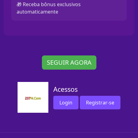
🎁 Receba bônus exclusivos
automaticamente
SEGUIR AGORA
Acessos
Login
Registrar-se