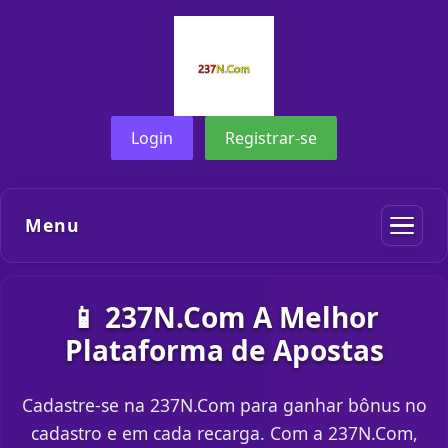
Login
Registrar-se
Menu
📱 237N.Com A Melhor
Plataforma de Apostas
Cadastre-se na 237N.Com para ganhar bônus no
cadastro e em cada recarga. Com a 237N.Com,