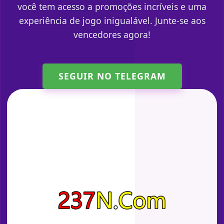
você tem acesso a promoções incríveis e uma
experiência de jogo inigualável. Junte-se aos
vencedores agora!
SEGUIR NO TELEGRAM