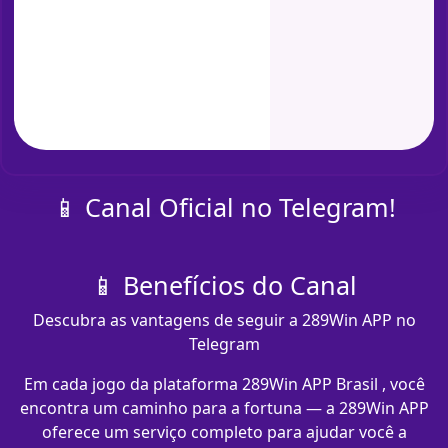
📱 Canal Oficial no Telegram!
📱 Benefícios do Canal
Descubra as vantagens de seguir a 289Win APP no
Telegram
Em cada jogo da plataforma 289Win APP Brasil , você
encontra um caminho para a fortuna — a 289Win APP
oferece um serviço completo para ajudar você a