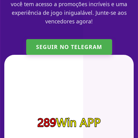
você tem acesso a promoções incríveis e uma
experiência de jogo inigualável. Junte-se aos
vencedores agora!
SEGUIR NO TELEGRAM