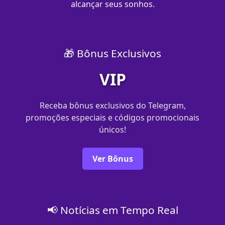
alcançar seus sonhos.
🎁 Bônus Exclusivos
VIP
Receba bônus exclusivos do Telegram,
promoções especiais e códigos promocionais
únicos!
Ver Bônus
📢 Notícias em Tempo Real