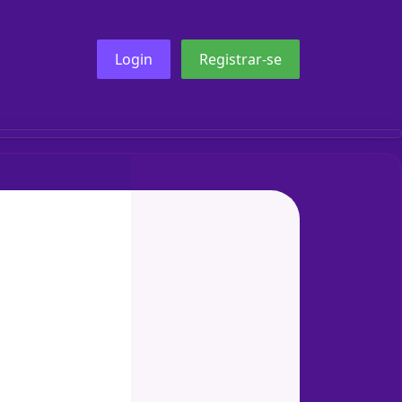
Login
Registrar-se