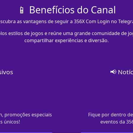
📱 Benefícios do Canal
scubra as vantagens de seguir a 356X Com Login no Teleg
os estilos de jogos e reúne uma grande comunidade de jo
compartilhar experiências e diversão.
sivos
📢 Notí
m, promoções especiais
Fique por dentro d
s únicos!
eventos da 35