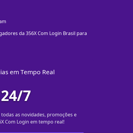
ram
gadores da 356X Com Login Brasil para
cias em Tempo Real
24/7
e todas as novidades, promoções e
6X Com Login em tempo real!