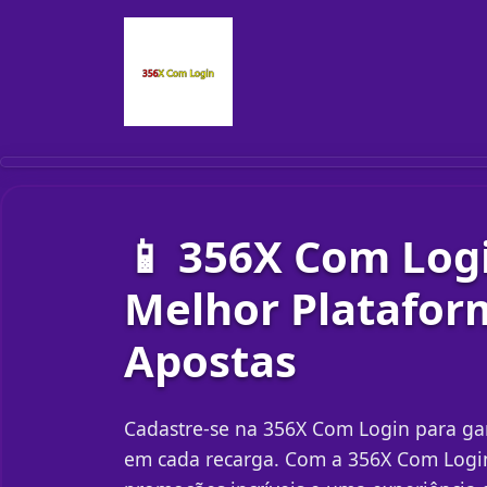
📱 356X Com Log
Melhor Platafor
Apostas
Cadastre-se na 356X Com Login para ga
em cada recarga. Com a 356X Com Login