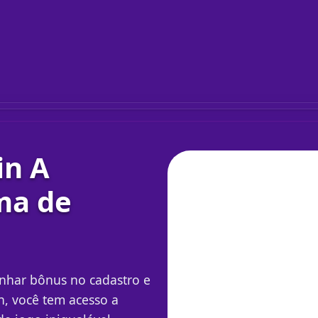
in A
ma de
nhar bônus no cadastro e
, você tem acesso a