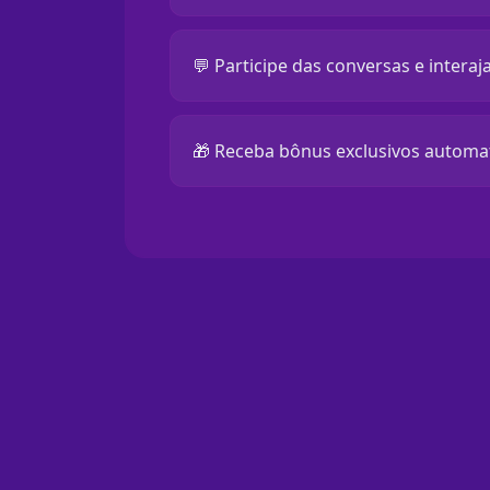
💬 Participe das conversas e interaj
🎁 Receba bônus exclusivos autom