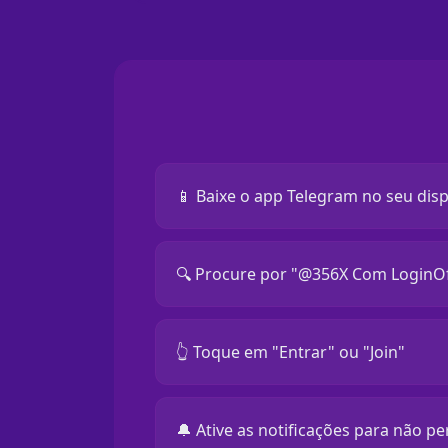
📱 Baixe o app Telegram no seu disp
🔍 Procure por "@356X Com LoginOfi
👆 Toque em "Entrar" ou "Join"
🔔 Ative as notificações para não p