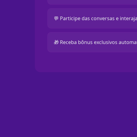
💬 Participe das conversas e interaj
🎁 Receba bônus exclusivos autom