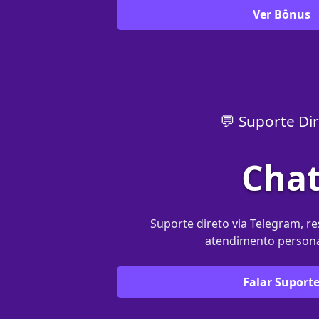
Ver Bônus
💬 Suporte Di
Cha
Suporte direto via Telegram, r
atendimento persona
Falar Suport