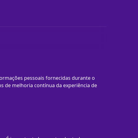
formações pessoais fornecidas durante o
ns de melhoria contínua da experiência de