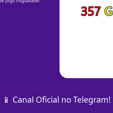
e jogo inigualável.
📱 Canal Oficial no Telegram!