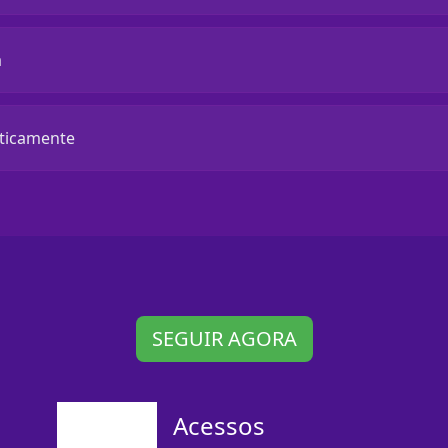
a
aticamente
SEGUIR AGORA
Acessos