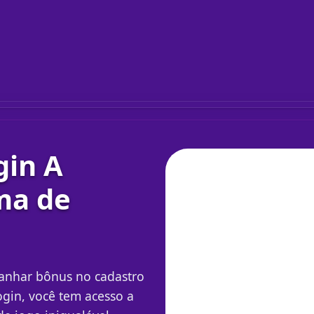
gin A
ma de
anhar bônus no cadastro
gin, você tem acesso a