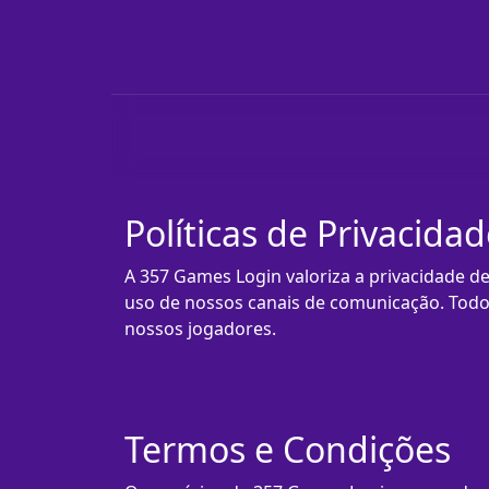
Políticas de Privacida
A 357 Games Login valoriza a privacidade 
uso de nossos canais de comunicação. Todos
nossos jogadores.
Termos e Condições