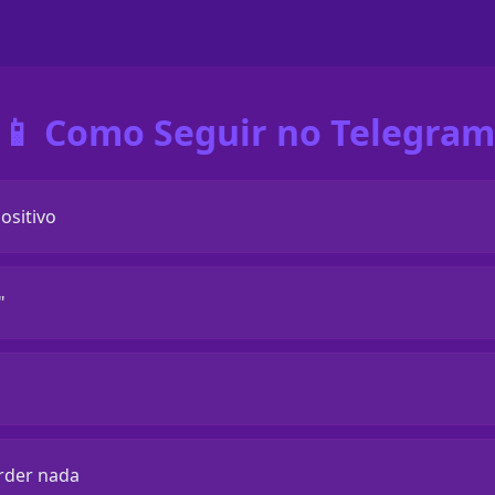
📱 Como Seguir no Telegram
ositivo
"
erder nada