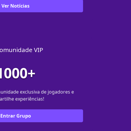
Ver Notícias
Comunidade VIP
1000+
unidade exclusiva de jogadores e
rtilhe experiências!
Entrar Grupo