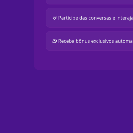
💬 Participe das conversas e interaj
🎁 Receba bônus exclusivos autom