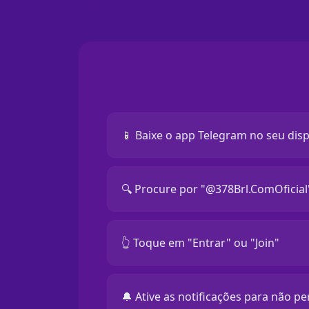
📱 Baixe o app Telegram no seu disp
🔍 Procure por "@378Brl.ComOficial
👆 Toque em "Entrar" ou "Join"
🔔 Ative as notificações para não p