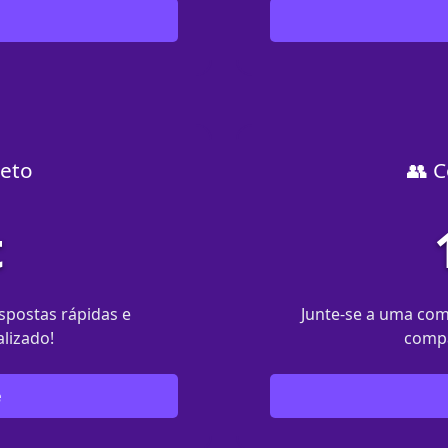
reto
👥 
t
espostas rápidas e
Junte-se a uma com
lizado!
compa
e