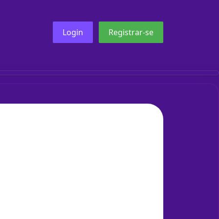
Login
Registrar-se