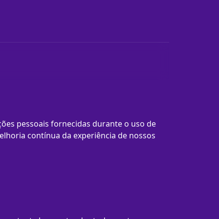
ções pessoais fornecidas durante o uso de
elhoria contínua da experiência de nossos