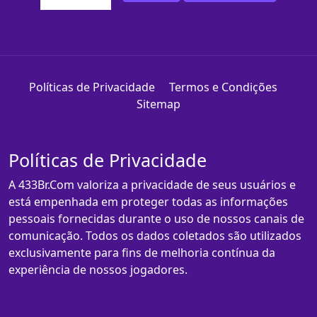
Políticas de Privacidade
Termos e Condições
Sitemap
Políticas de Privacidade
A 433Br.Com valoriza a privacidade de seus usuários e
está empenhada em proteger todas as informações
pessoais fornecidas durante o uso de nossos canais de
comunicação. Todos os dados coletados são utilizados
exclusivamente para fins de melhoria contínua da
experiência de nossos jogadores.