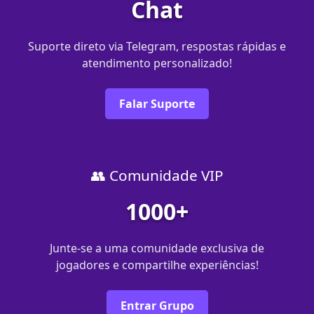
Chat
Suporte direto via Telegram, respostas rápidas e
atendimento personalizado!
Falar Suporte
👥 Comunidade VIP
1000+
Junte-se a uma comunidade exclusiva de
jogadores e compartilhe experiências!
Entrar Grupo