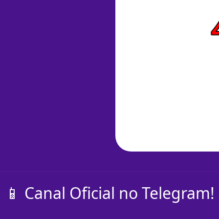
📱 Canal Oficial no Telegram!