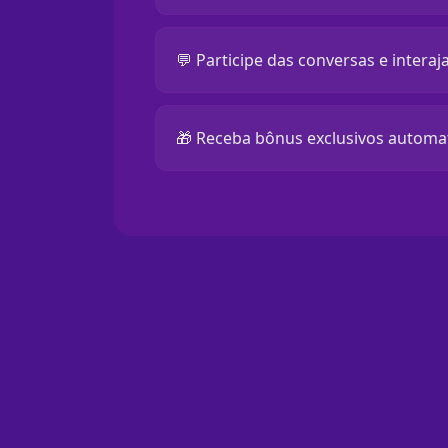
💬 Participe das conversas e interaj
🎁 Receba bônus exclusivos autom