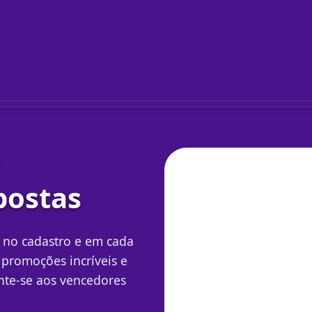
postas
 no cadastro e em cada
 promoções incríveis e
unte-se aos vencedores