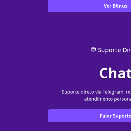
Ver Bônus
💬 Suporte Di
Cha
Suporte direto via Telegram, r
atendimento persona
Falar Suport