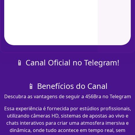
📱 Canal Oficial no Telegram!
📱 Benefícios do Canal
Descubra as vantagens de seguir a 456Bra no Telegram
Essa experiência é fornecida por estúdios profissionais,
utilizando câmeras HD, sistemas de apostas ao vivo e
chats interativos para criar uma atmosfera imersiva e
dinâmica, onde tudo acontece em tempo real, sem