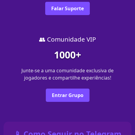
Falar Suporte
👥 Comunidade VIP
1000+
Junte-se a uma comunidade exclusiva de
jogadores e compartilhe experiências!
Entrar Grupo
📱 Como Seguir no Telegram