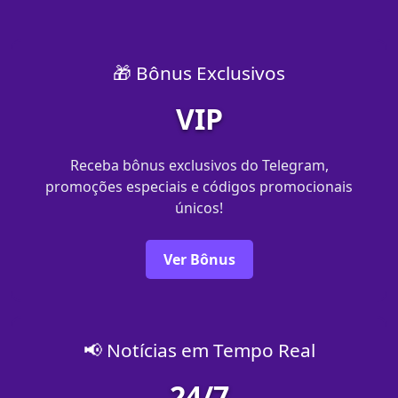
🎁 Bônus Exclusivos
VIP
Receba bônus exclusivos do Telegram,
promoções especiais e códigos promocionais
únicos!
Ver Bônus
📢 Notícias em Tempo Real
24/7