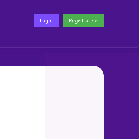
Login
Registrar-se