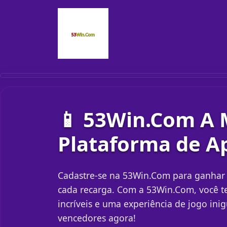
📱 53Win.Com A 
Plataforma de A
Cadastre-se na 53Win.Com para ganhar
cada recarga. Com a 53Win.Com, você 
incríveis e uma experiência de jogo inig
vencedores agora!