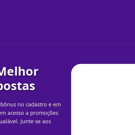
Melhor
postas
 bônus no cadastro e em
tem acesso a promoções
ualável. Junte-se aos