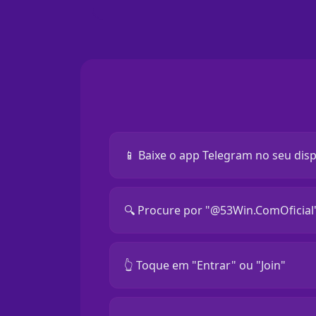
📱 Baixe o app Telegram no seu disp
🔍 Procure por "@53Win.ComOficial
👆 Toque em "Entrar" ou "Join"