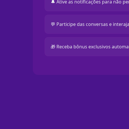
🔔 Ative as notificações para não p
💬 Participe das conversas e interaj
🎁 Receba bônus exclusivos autom