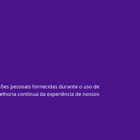
ões pessoais fornecidas durante o uso de
elhoria contínua da experiência de nossos