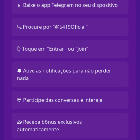
📱 Baixe o app Telegram no seu dispositivo
🔍 Procure por "@5419Oficial"
👆 Toque em "Entrar" ou "Join"
🔔 Ative as notificações para não perder
nada
💬 Participe das conversas e interaja
🎁 Receba bônus exclusivos
automaticamente