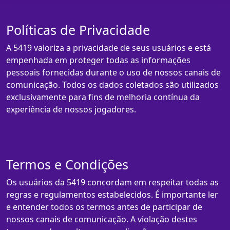
Políticas de Privacidade
A 5419 valoriza a privacidade de seus usuários e está
empenhada em proteger todas as informações
pessoais fornecidas durante o uso de nossos canais de
comunicação. Todos os dados coletados são utilizados
exclusivamente para fins de melhoria contínua da
experiência de nossos jogadores.
Termos e Condições
Os usuários da 5419 concordam em respeitar todas as
regras e regulamentos estabelecidos. É importante ler
e entender todos os termos antes de participar de
nossos canais de comunicação. A violação destes