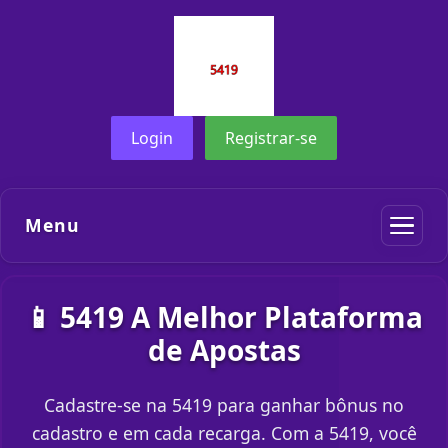
Login
Registrar-se
Menu
📱 5419 A Melhor Plataforma
de Apostas
Cadastre-se na 5419 para ganhar bônus no
cadastro e em cada recarga. Com a 5419, você