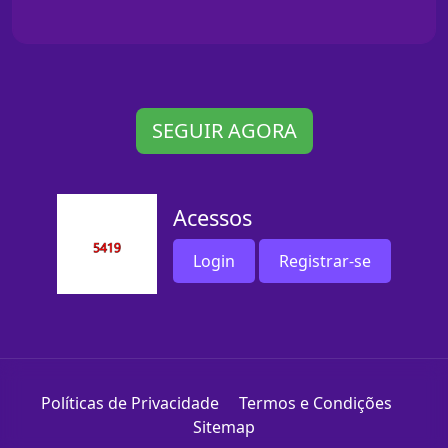
SEGUIR AGORA
Acessos
Login
Registrar-se
Políticas de Privacidade
Termos e Condições
Sitemap