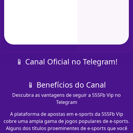
📱 Canal Oficial no Telegram!
📱 Benefícios do Canal
Descubra as vantagens de seguir a 555Fb Vip no
Telegram
A plataforma de apostas em e-sports da 555Fb Vip
cobre uma ampla gama de jogos populares de e-sports.
Alguns dos títulos proeminentes de e-sports que você