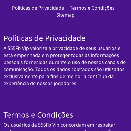
Políticas de Privacidade
Termos e Condições
Sitemap
Políticas de Privacidade
A 555Fb Vip valoriza a privacidade de seus usuários e
está empenhada em proteger todas as informações
pessoais fornecidas durante o uso de nossos canais de
comunicação. Todos os dados coletados são utilizados
exclusivamente para fins de melhoria contínua da
experiência de nossos jogadores.
Termos e Condições
Os usuários da 555Fb Vip concordam em respeitar