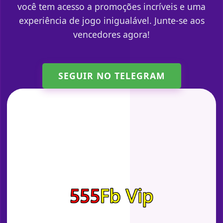
você tem acesso a promoções incríveis e uma
experiência de jogo inigualável. Junte-se aos
vencedores agora!
SEGUIR NO TELEGRAM