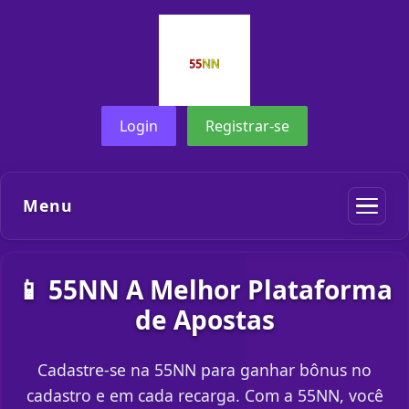
Login
Registrar-se
Menu
📱 55NN A Melhor Plataforma
de Apostas
Cadastre-se na 55NN para ganhar bônus no
cadastro e em cada recarga. Com a 55NN, você