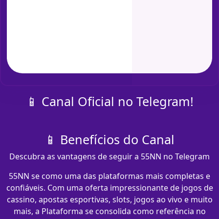
📱 Canal Oficial no Telegram!
📱 Benefícios do Canal
Descubra as vantagens de seguir a 55NN no Telegram
55NN se como uma das plataformas mais completas e
confiáveis. Com uma oferta impressionante de jogos de
cassino, apostas esportivas, slots, jogos ao vivo e muito
mais, a Plataforma se consolida como referência no