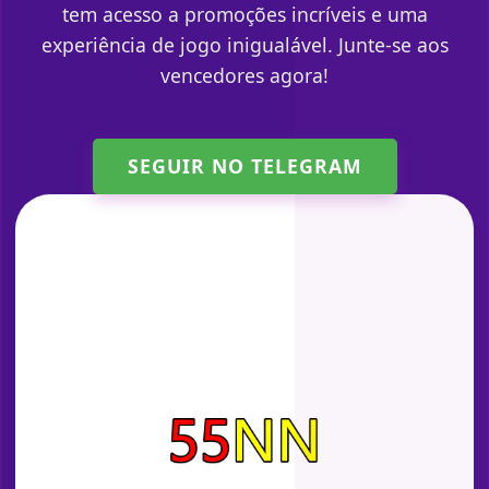
tem acesso a promoções incríveis e uma
experiência de jogo inigualável. Junte-se aos
vencedores agora!
SEGUIR NO TELEGRAM