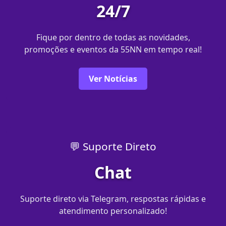
24/7
Fique por dentro de todas as novidades,
promoções e eventos da 55NN em tempo real!
Ver Notícias
💬 Suporte Direto
Chat
Suporte direto via Telegram, respostas rápidas e
atendimento personalizado!