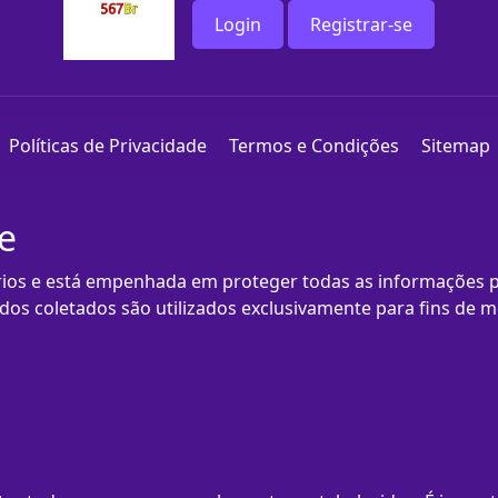
Login
Registrar-se
Políticas de Privacidade
Termos e Condições
Sitemap
de
ários e está empenhada em proteger todas as informações 
os coletados são utilizados exclusivamente para fins de m