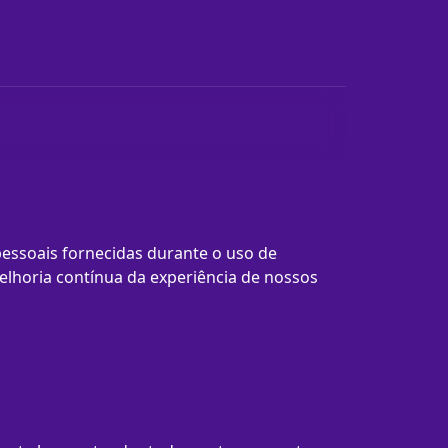
pessoais fornecidas durante o uso de
elhoria contínua da experiência de nossos