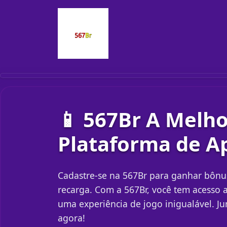
📱 567Br A Melh
Plataforma de A
Cadastre-se na 567Br para ganhar bônu
recarga. Com a 567Br, você tem acesso a
uma experiência de jogo inigualável. J
agora!