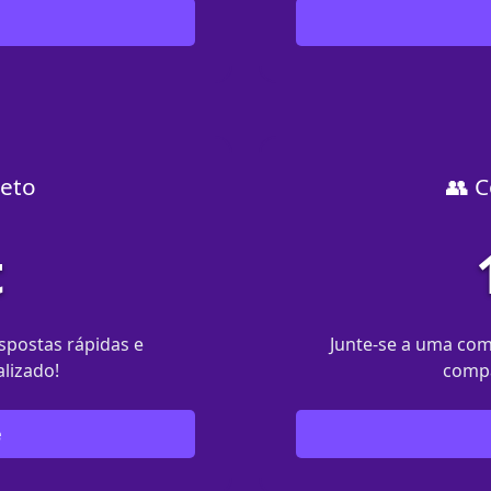
reto
👥 
t
espostas rápidas e
Junte-se a uma com
lizado!
compa
e