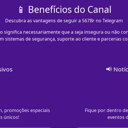
📱 Benefícios do Canal
Descubra as vantagens de seguir a 567Br no Telegram
ão significa necessariamente que a seja insegura ou não c
om sistemas de segurança, suporte ao cliente e parcerias
sivos
📢 Notí
m, promoções especiais
Fique por dentro d
s únicos!
eventos 