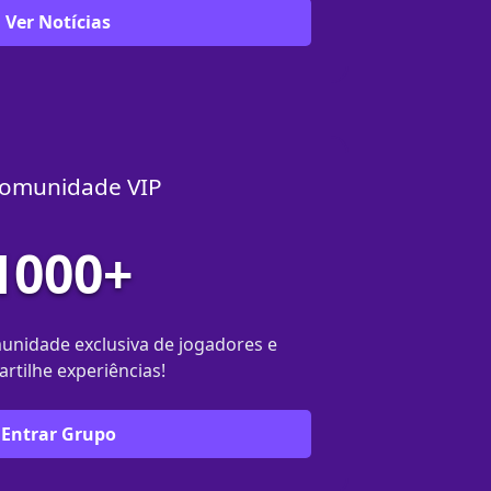
Ver Notícias
Comunidade VIP
1000+
unidade exclusiva de jogadores e
rtilhe experiências!
Entrar Grupo