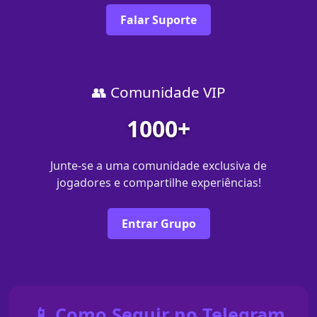
Falar Suporte
👥 Comunidade VIP
1000+
Junte-se a uma comunidade exclusiva de
jogadores e compartilhe experiências!
Entrar Grupo
📱 Como Seguir no Telegram