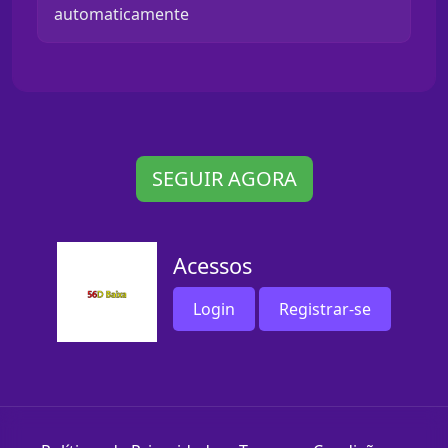
automaticamente
SEGUIR AGORA
Acessos
Login
Registrar-se