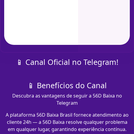
📱 Canal Oficial no Telegram!
📱 Benefícios do Canal
Descubra as vantagens de seguir a 56D Baixa no
Telegram
A plataforma 56D Baixa Brasil fornece atendimento ao
cliente 24h — a 56D Baixa resolve qualquer problema
em qualquer lugar, garantindo experiência contínua.