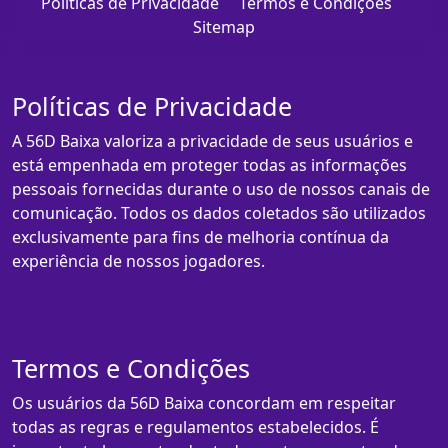
Políticas de Privacidade
Termos e Condições
Sitemap
Políticas de Privacidade
A 56D Baixa valoriza a privacidade de seus usuários e
está empenhada em proteger todas as informações
pessoais fornecidas durante o uso de nossos canais de
comunicação. Todos os dados coletados são utilizados
exclusivamente para fins de melhoria contínua da
experiência de nossos jogadores.
Termos e Condições
Os usuários da 56D Baixa concordam em respeitar
todas as regras e regulamentos estabelecidos. É