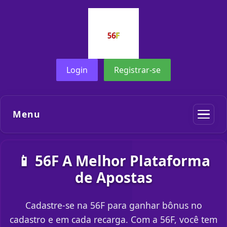
Login
Registrar-se
Menu
📱 56F A Melhor Plataforma
de Apostas
Cadastre-se na 56F para ganhar bônus no
cadastro e em cada recarga. Com a 56F, você tem