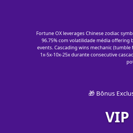
Fortune OX leverages Chinese zodiac symbol
96.75% com volatilidade média offering 
events. Cascading wins mechanic (tumble 
1x-5x-10x-25x durante consecutive cascad
po
🎁 Bônus Exclu
VIP