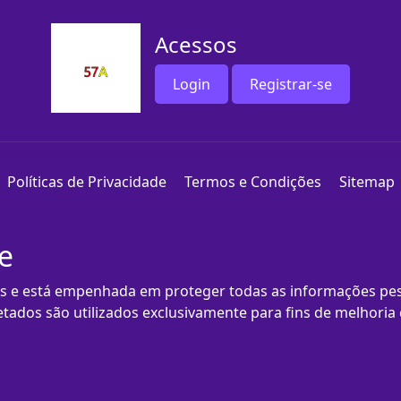
Acessos
Login
Registrar-se
Políticas de Privacidade
Termos e Condições
Sitemap
de
ios e está empenhada em proteger todas as informações pe
tados são utilizados exclusivamente para fins de melhoria