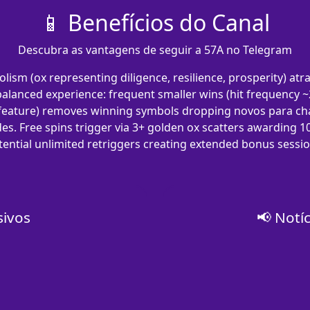
📱 Benefícios do Canal
Descubra as vantagens de seguir a 57A no Telegram
ism (ox representing diligence, resilience, prosperity) atr
balanced experience: frequent smaller wins (hit frequency ~
feature) removes winning symbols dropping novos para cha
es. Free spins trigger via 3+ golden ox scatters awarding 
tential unlimited retriggers creating extended bonus sessio
sivos
📢 Notí