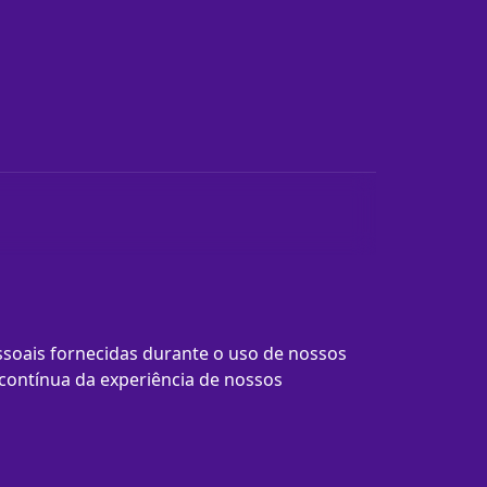
ssoais fornecidas durante o uso de nossos
 contínua da experiência de nossos