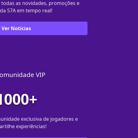
e todas as novidades, promoções e
 da 57A em tempo real!
Ver Notícias
Comunidade VIP
1000+
unidade exclusiva de jogadores e
rtilhe experiências!