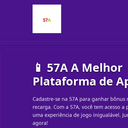
📱 57A A Melhor
Plataforma de A
Cadastre-se na 57A para ganhar bônus 
recarga. Com a 57A, você tem acesso a 
uma experiência de jogo inigualável. J
agora!