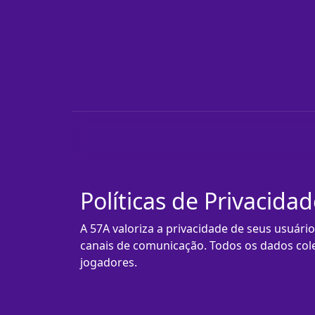
Políticas de Privacida
A 57A valoriza a privacidade de seus usuár
canais de comunicação. Todos os dados cole
jogadores.