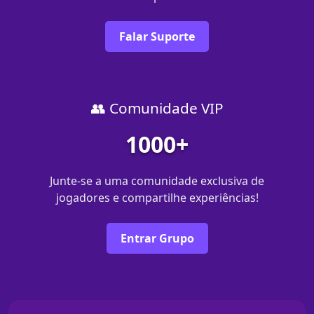
Falar Suporte
👥 Comunidade VIP
1000+
Junte-se a uma comunidade exclusiva de
jogadores e compartilhe experiências!
Entrar Grupo