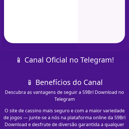
📱 Canal Oficial no Telegram!
📱 Benefícios do Canal
Descubra as vantagens de seguir a 59Brl Download no
Telegram
O site de cassino mais seguro e com a maior variedade
de jogos — junte-se a nós na plataforma online da 59Brl
Download e desfrute de diversão garantida a qualquer