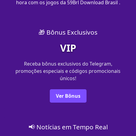
hora com os jogos da 59Brl Download Brasil .
🎁 Bônus Exclusivos
VIP
Receba bônus exclusivos do Telegram,
promoções especiais e códigos promocionais
únicos!
Ver Bônus
📢 Notícias em Tempo Real