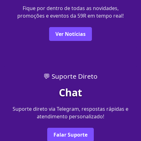
Fique por dentro de todas as novidades,
promoções e eventos da 59R em tempo real!
Ver Notícias
💬 Suporte Direto
Chat
Suporte direto via Telegram, respostas rápidas e
atendimento personalizado!
Falar Suporte