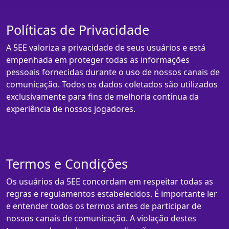
Políticas de Privacidade
A 5EE valoriza a privacidade de seus usuários e está
empenhada em proteger todas as informações
pessoais fornecidas durante o uso de nossos canais de
comunicação. Todos os dados coletados são utilizados
exclusivamente para fins de melhoria contínua da
experiência de nossos jogadores.
Termos e Condições
Os usuários da 5EE concordam em respeitar todas as
regras e regulamentos estabelecidos. É importante ler
e entender todos os termos antes de participar de
nossos canais de comunicação. A violação destes