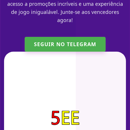
acesso a promoções incríveis e uma experiência
de jogo inigualável. Junte-se aos vencedores
agora!
SEGUIR NO TELEGRAM