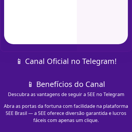
📱 Canal Oficial no Telegram!
📱 Benefícios do Canal
Descubra as vantagens de seguir a 5EE no Telegram
Abra as portas da fortuna com facilidade na plataforma
5EE Brasil — a 5EE oferece diversão garantida e lucros
fáceis com apenas um clique.