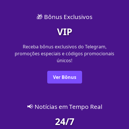
🎁 Bônus Exclusivos
VIP
Receba bônus exclusivos do Telegram,
promoções especiais e códigos promocionais
únicos!
Ver Bônus
📢 Notícias em Tempo Real
24/7