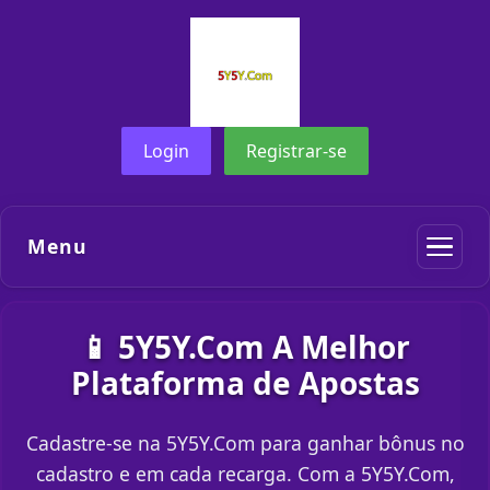
Login
Registrar-se
Menu
📱 5Y5Y.Com A Melhor
Plataforma de Apostas
Cadastre-se na 5Y5Y.Com para ganhar bônus no
cadastro e em cada recarga. Com a 5Y5Y.Com,