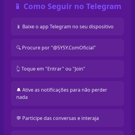
📱 Como Seguir no Telegram
📱 Baixe o app Telegram no seu dispositivo
🔍 Procure por "@5Y5Y.ComOficial"
👆 Toque em "Entrar" ou "Join"
🔔 Ative as notificações para não perder
nada
💬 Participe das conversas e interaja