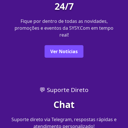
24/7
Fique por dentro de todas as novidades,
promoções e eventos da 5Y5Y.Com em tempo
real!
Ver Notícias
💬 Suporte Direto
Chat
Suporte direto via Telegram, respostas rápidas e
atendimento personalizado!