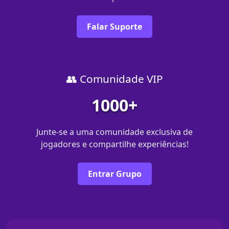
Falar Suporte
👥 Comunidade VIP
1000+
Junte-se a uma comunidade exclusiva de
jogadores e compartilhe experiências!
Entrar Grupo