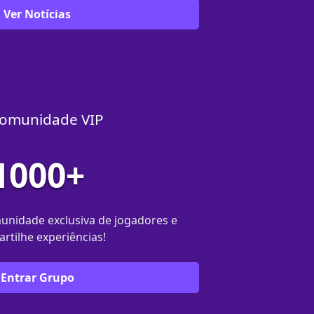
Ver Notícias
Comunidade VIP
1000+
unidade exclusiva de jogadores e
rtilhe experiências!
Entrar Grupo