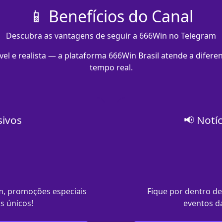
📱 Benefícios do Canal
Descubra as vantagens de seguir a 666Win no Telegram
el e realista — a plataforma 666Win Brasil atende a difere
tempo real.
sivos
📢 Notí
m, promoções especiais
Fique por dentro d
s únicos!
eventos d