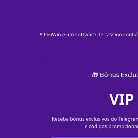
A 666Win é um software de cassino confiáv
🎁 Bônus Exclu
VIP
Receba bônus exclusivos do Telegra
e códigos promocionai