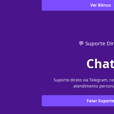
Ver Bônus
💬 Suporte Di
Cha
Suporte direto via Telegram, r
atendimento persona
Falar Suport