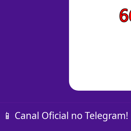
📱 Canal Oficial no Telegram!