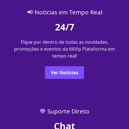
📢 Notícias em Tempo Real
24/7
Fique por dentro de todas as novidades,
promoções e eventos da 66Vip Plataforma em
tempo real!
Ver Notícias
💬 Suporte Direto
Chat