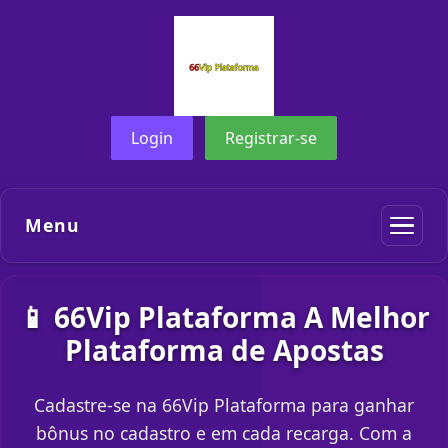
Login
Registrar-se
Menu
📱 66Vip Plataforma A Melhor
Plataforma de Apostas
Cadastre-se na 66Vip Plataforma para ganhar
bônus no cadastro e em cada recarga. Com a