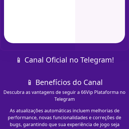
📱 Canal Oficial no Telegram!
📱 Benefícios do Canal
Descubra as vantagens de seguir a 66Vip Plataforma no
Telegram
As atualizações automáticas incluem melhorias de
performance, novas funcionalidades e correções de
bugs, garantindo que sua experiência de jogo seja