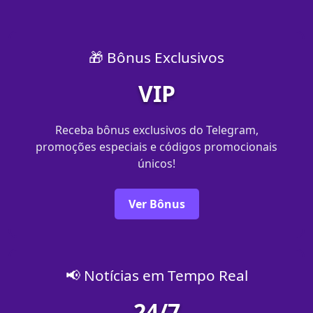
🎁 Bônus Exclusivos
VIP
Receba bônus exclusivos do Telegram,
promoções especiais e códigos promocionais
únicos!
Ver Bônus
📢 Notícias em Tempo Real
24/7