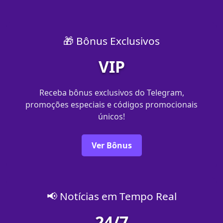
🎁 Bônus Exclusivos
VIP
Receba bônus exclusivos do Telegram,
promoções especiais e códigos promocionais
únicos!
Ver Bônus
📢 Notícias em Tempo Real
24/7