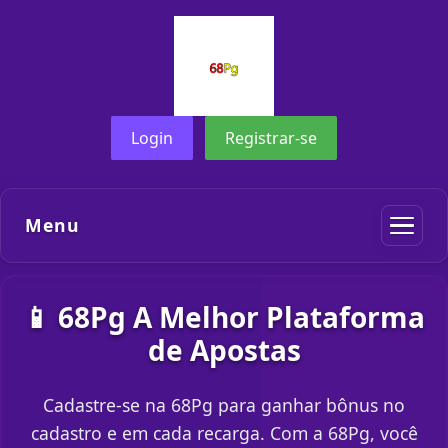
Login
Registrar-se
Menu
📱 68Pg A Melhor Plataforma
de Apostas
Cadastre-se na 68Pg para ganhar bônus no
cadastro e em cada recarga. Com a 68Pg, você