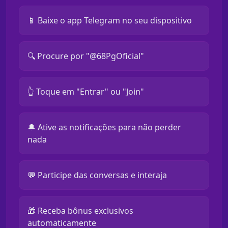
📱 Baixe o app Telegram no seu dispositivo
🔍 Procure por "@68PgOficial"
👆 Toque em "Entrar" ou "Join"
🔔 Ative as notificações para não perder
nada
💬 Participe das conversas e interaja
🎁 Receba bônus exclusivos
automaticamente