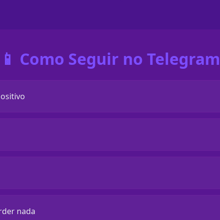
📱 Como Seguir no Telegram
ositivo
erder nada