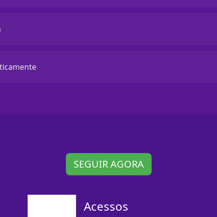
a
aticamente
SEGUIR AGORA
Acessos