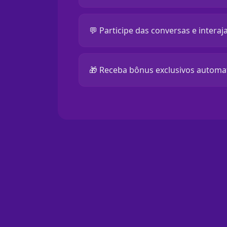
💬 Participe das conversas e interaj
🎁 Receba bônus exclusivos autom