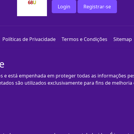
Login
Registrar-se
Políticas de Privacidade
Termos e Condições
Sitemap
de
ios e está empenhada em proteger todas as informações pe
tados são utilizados exclusivamente para fins de melhoria