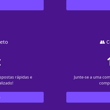
reto
👥 
t
espostas rápidas e
Junte-se a uma com
lizado!
compa
e