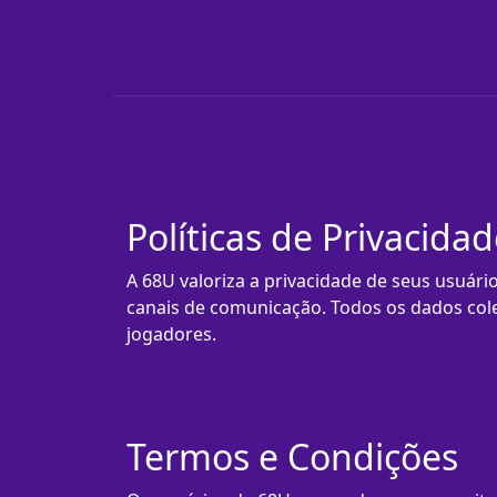
Políticas de Privacida
A 68U valoriza a privacidade de seus usuár
canais de comunicação. Todos os dados cole
jogadores.
Termos e Condições