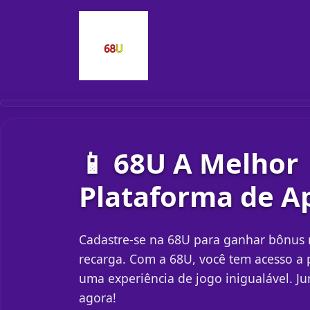
📱 68U A Melhor
Plataforma de A
Cadastre-se na 68U para ganhar bônus 
recarga. Com a 68U, você tem acesso a 
uma experiência de jogo inigualável. J
agora!