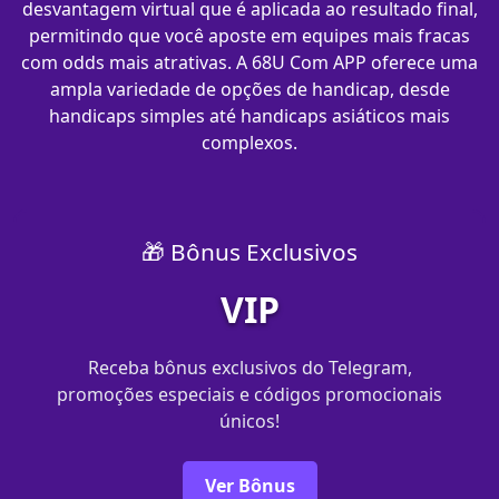
desvantagem virtual que é aplicada ao resultado final,
permitindo que você aposte em equipes mais fracas
com odds mais atrativas. A 68U Com APP oferece uma
ampla variedade de opções de handicap, desde
handicaps simples até handicaps asiáticos mais
complexos.
🎁 Bônus Exclusivos
VIP
Receba bônus exclusivos do Telegram,
promoções especiais e códigos promocionais
únicos!
Ver Bônus