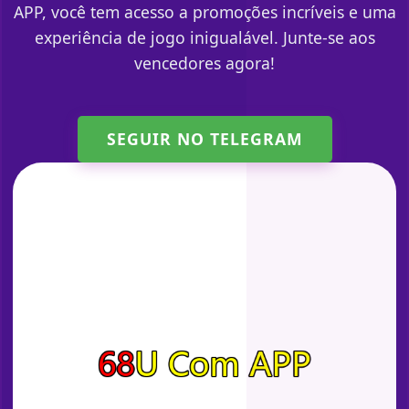
APP, você tem acesso a promoções incríveis e uma
experiência de jogo inigualável. Junte-se aos
vencedores agora!
SEGUIR NO TELEGRAM