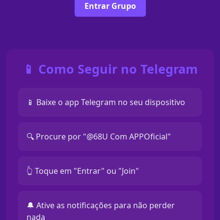
Entrar Grupo
📱 Como Seguir no Telegram
📱 Baixe o app Telegram no seu dispositivo
🔍 Procure por "@68U Com APPOficial"
👆 Toque em "Entrar" ou "Join"
🔔 Ative as notificações para não perder
nada