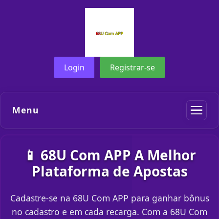
Login
Registrar-se
Menu
📱 68U Com APP A Melhor
Plataforma de Apostas
Cadastre-se na 68U Com APP para ganhar bônus
no cadastro e em cada recarga. Com a 68U Com