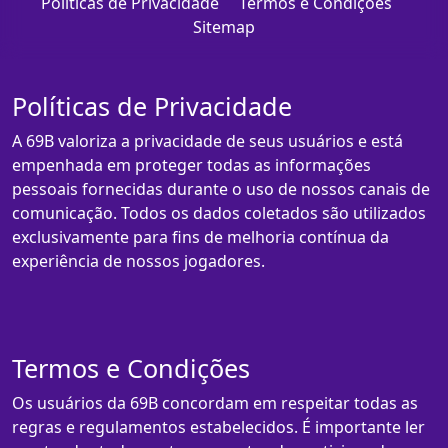
Políticas de Privacidade
Termos e Condições
Sitemap
Políticas de Privacidade
A 69B valoriza a privacidade de seus usuários e está
empenhada em proteger todas as informações
pessoais fornecidas durante o uso de nossos canais de
comunicação. Todos os dados coletados são utilizados
exclusivamente para fins de melhoria contínua da
experiência de nossos jogadores.
Termos e Condições
Os usuários da 69B concordam em respeitar todas as
regras e regulamentos estabelecidos. É importante ler