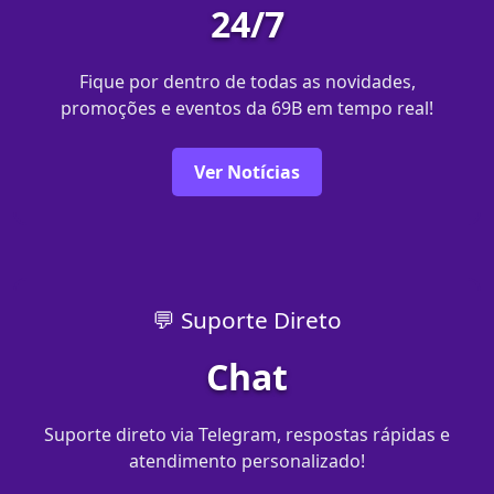
24/7
Fique por dentro de todas as novidades,
promoções e eventos da 69B em tempo real!
Ver Notícias
💬 Suporte Direto
Chat
Suporte direto via Telegram, respostas rápidas e
atendimento personalizado!