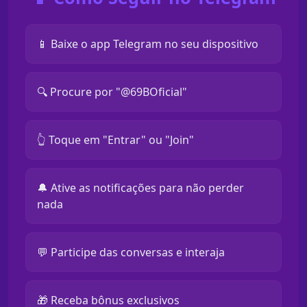
📱 Baixe o app Telegram no seu dispositivo
🔍 Procure por "@69BOficial"
👆 Toque em "Entrar" ou "Join"
🔔 Ative as notificações para não perder
nada
💬 Participe das conversas e interaja
🎁 Receba bônus exclusivos