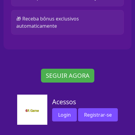
🎁 Receba bônus exclusivos
automaticamente
SEGUIR AGORA
Acessos
Login
Registrar-se