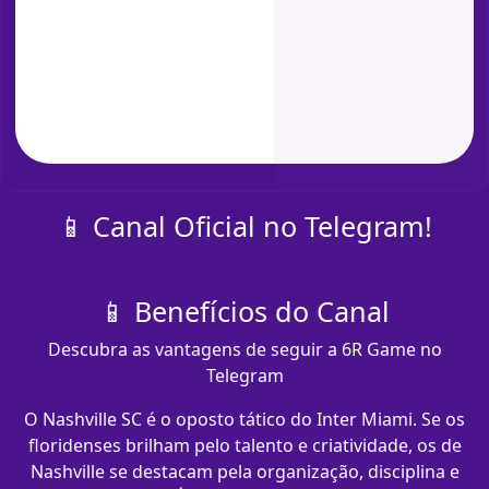
📱 Canal Oficial no Telegram!
📱 Benefícios do Canal
Descubra as vantagens de seguir a 6R Game no
Telegram
O Nashville SC é o oposto tático do Inter Miami. Se os
floridenses brilham pelo talento e criatividade, os de
Nashville se destacam pela organização, disciplina e