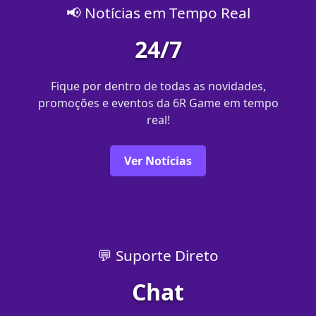
📢 Notícias em Tempo Real
24/7
Fique por dentro de todas as novidades,
promoções e eventos da 6R Game em tempo
real!
Ver Notícias
💬 Suporte Direto
Chat