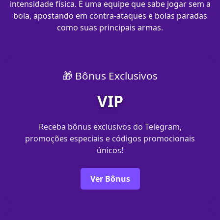
intensidade física. É uma equipe que sabe jogar sem a
bola, apostando em contra-ataques e bolas paradas
como suas principais armas.
🎁 Bônus Exclusivos
VIP
Receba bônus exclusivos do Telegram,
promoções especiais e códigos promocionais
únicos!
Ver Bônus