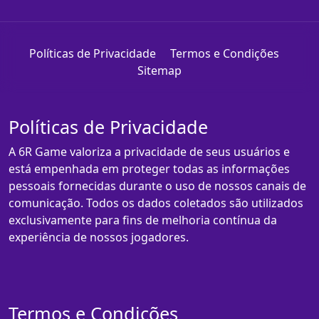
Políticas de Privacidade
Termos e Condições
Sitemap
Políticas de Privacidade
A 6R Game valoriza a privacidade de seus usuários e
está empenhada em proteger todas as informações
pessoais fornecidas durante o uso de nossos canais de
comunicação. Todos os dados coletados são utilizados
exclusivamente para fins de melhoria contínua da
experiência de nossos jogadores.
Termos e Condições