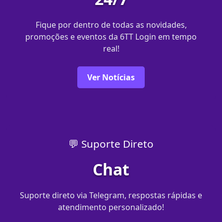
Fique por dentro de todas as novidades,
promoções e eventos da 6TT Login em tempo
real!
Ver Notícias
💬 Suporte Direto
Chat
Suporte direto via Telegram, respostas rápidas e
atendimento personalizado!