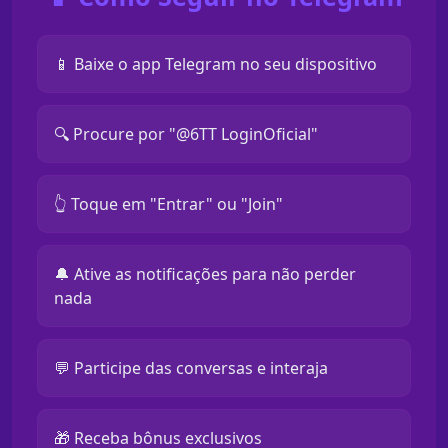
📱 Baixe o app Telegram no seu dispositivo
🔍 Procure por "@6TT LoginOficial"
👆 Toque em "Entrar" ou "Join"
🔔 Ative as notificações para não perder
nada
💬 Participe das conversas e interaja
🎁 Receba bônus exclusivos