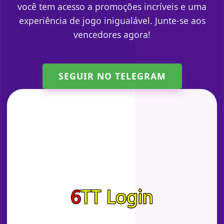
você tem acesso a promoções incríveis e uma
experiência de jogo inigualável. Junte-se aos
vencedores agora!
SEGUIR NO TELEGRAM