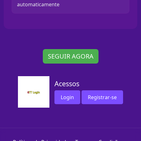
automaticamente
SEGUIR AGORA
Acessos
Login
Registrar-se