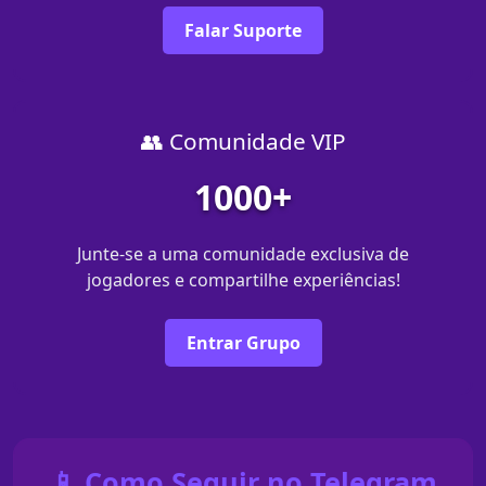
Falar Suporte
👥 Comunidade VIP
1000+
Junte-se a uma comunidade exclusiva de
jogadores e compartilhe experiências!
Entrar Grupo
📱 Como Seguir no Telegram