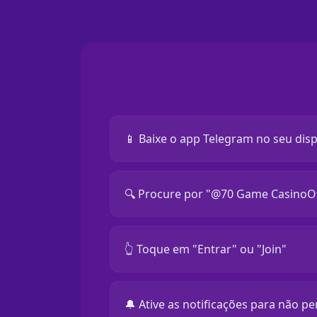
📱 Baixe o app Telegram no seu disp
🔍 Procure por "@70 Game CasinoOf
👆 Toque em "Entrar" ou "Join"
🔔 Ative as notificações para não p