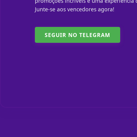
promoções incríveis e uma experiência d
Junte-se aos vencedores agora!
SEGUIR NO TELEGRAM