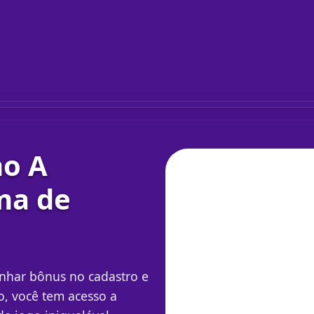
no A
ma de
nhar bônus no cadastro e
, você tem acesso a