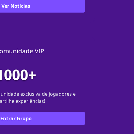
Ver Notícias
Comunidade VIP
1000+
unidade exclusiva de jogadores e
rtilhe experiências!
Entrar Grupo