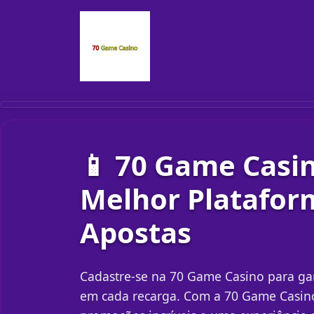
📱 70 Game Casi
Melhor Platafor
Apostas
Cadastre-se na 70 Game Casino para ga
em cada recarga. Com a 70 Game Casino