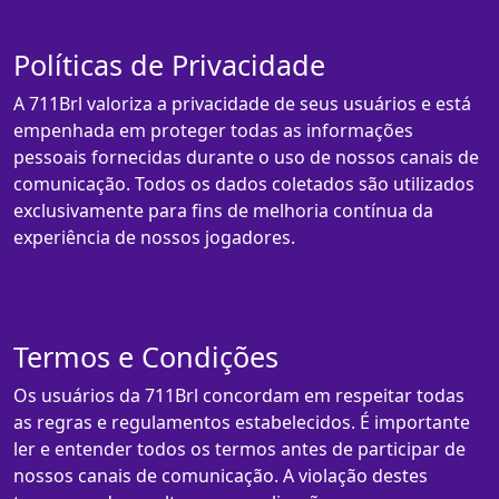
Políticas de Privacidade
A 711Brl valoriza a privacidade de seus usuários e está
empenhada em proteger todas as informações
pessoais fornecidas durante o uso de nossos canais de
comunicação. Todos os dados coletados são utilizados
exclusivamente para fins de melhoria contínua da
experiência de nossos jogadores.
Termos e Condições
Os usuários da 711Brl concordam em respeitar todas
as regras e regulamentos estabelecidos. É importante
ler e entender todos os termos antes de participar de
nossos canais de comunicação. A violação destes