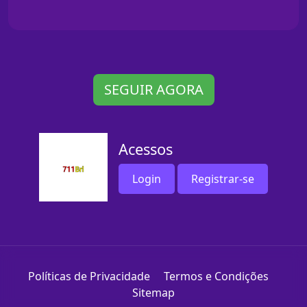
SEGUIR AGORA
Acessos
Login
Registrar-se
Políticas de Privacidade
Termos e Condições
Sitemap