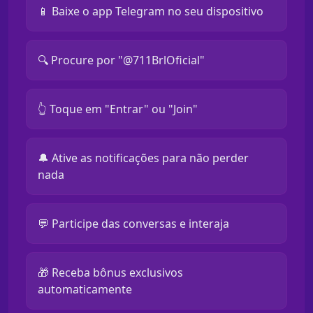
📱 Baixe o app Telegram no seu dispositivo
🔍 Procure por "@711BrlOficial"
👆 Toque em "Entrar" ou "Join"
🔔 Ative as notificações para não perder
nada
💬 Participe das conversas e interaja
🎁 Receba bônus exclusivos
automaticamente