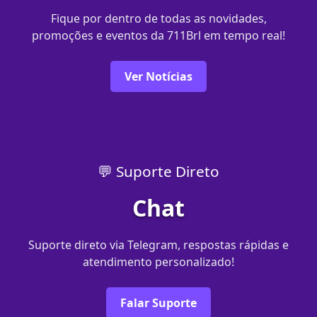
Fique por dentro de todas as novidades,
promoções e eventos da 711Brl em tempo real!
Ver Notícias
💬 Suporte Direto
Chat
Suporte direto via Telegram, respostas rápidas e
atendimento personalizado!
Falar Suporte