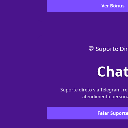
Ver Bônus
💬 Suporte Di
Cha
Suporte direto via Telegram, r
atendimento persona
Falar Suport