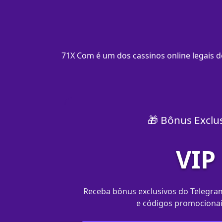
71X Com é um dos cassinos online legais 
🎁 Bônus Exclu
VIP
Receba bônus exclusivos do Telegra
e códigos promocionai