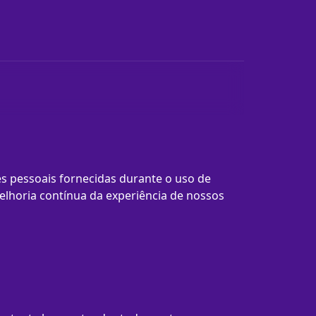
s pessoais fornecidas durante o uso de
elhoria contínua da experiência de nossos