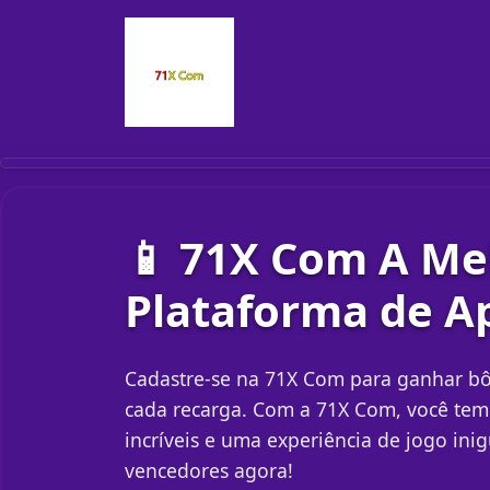
📱 71X Com A Me
Plataforma de A
Cadastre-se na 71X Com para ganhar b
cada recarga. Com a 71X Com, você te
incríveis e uma experiência de jogo inig
vencedores agora!