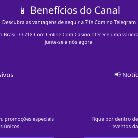
📱 Benefícios do Canal
Descubra as vantagens de seguir a 71X Com no Telegram
do Brasil. O 71X Com Online Com Casino oferece uma varie
junte-se a nós agora!
sivos
📢 Notí
m, promoções especiais
Fique por dentro d
s únicos!
eventos da