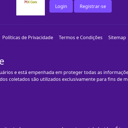
Login
Registrar-se
Políticas de Privacidade
Termos e Condições
Sitemap
de
suários e está empenhada em proteger todas as informaçõe
os coletados são utilizados exclusivamente para fins de m