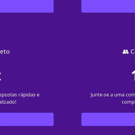
reto
👥 
t
espostas rápidas e
Junte-se a uma com
lizado!
compa
e