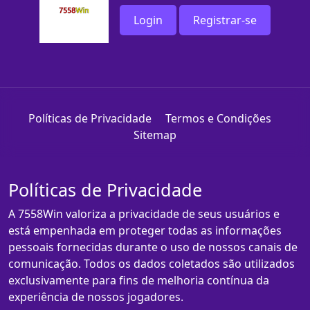
Login
Registrar-se
Políticas de Privacidade
Termos e Condições
Sitemap
Políticas de Privacidade
A 7558Win valoriza a privacidade de seus usuários e
está empenhada em proteger todas as informações
pessoais fornecidas durante o uso de nossos canais de
comunicação. Todos os dados coletados são utilizados
exclusivamente para fins de melhoria contínua da
experiência de nossos jogadores.