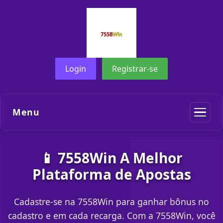
Login
Registrar-se
Menu
📱 7558Win A Melhor
Plataforma de Apostas
Cadastre-se na 7558Win para ganhar bônus no
cadastro e em cada recarga. Com a 7558Win, você