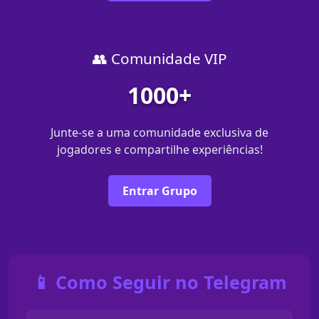
👥 Comunidade VIP
1000+
Junte-se a uma comunidade exclusiva de
jogadores e compartilhe experiências!
Entrar Grupo
📱 Como Seguir no Telegram