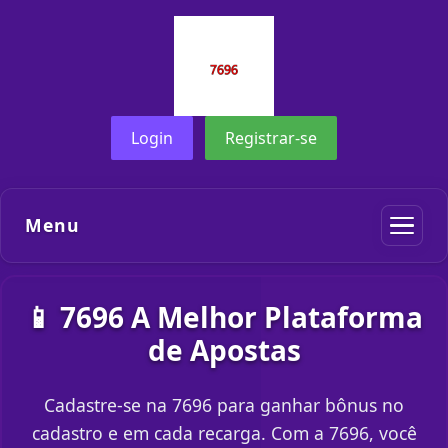
Login
Registrar-se
Menu
📱 7696 A Melhor Plataforma
de Apostas
Cadastre-se na 7696 para ganhar bônus no
cadastro e em cada recarga. Com a 7696, você