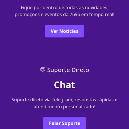
Fique por dentro de todas as novidades,
promoções e eventos da 7696 em tempo real!
Ver Notícias
💬 Suporte Direto
Chat
Suporte direto via Telegram, respostas rápidas e
atendimento personalizado!
Falar Suporte