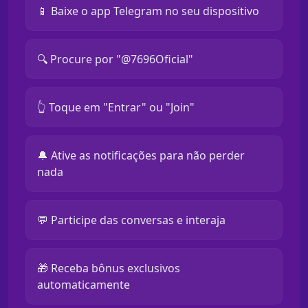
📱 Baixe o app Telegram no seu dispositivo
🔍 Procure por "@7696Oficial"
👆 Toque em "Entrar" ou "Join"
🔔 Ative as notificações para não perder
nada
💬 Participe das conversas e interaja
🎁 Receba bônus exclusivos
automaticamente