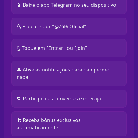
📱 Baixe o app Telegram no seu dispositivo
🔍 Procure por "@76BrOficial"
👆 Toque em "Entrar" ou "Join"
🔔 Ative as notificações para não perder
nada
💬 Participe das conversas e interaja
🎁 Receba bônus exclusivos
automaticamente