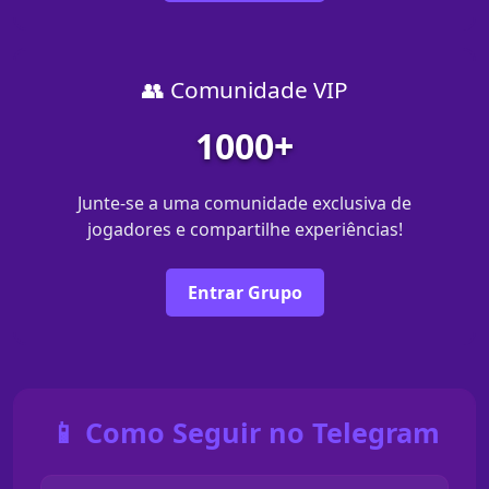
👥 Comunidade VIP
1000+
Junte-se a uma comunidade exclusiva de
jogadores e compartilhe experiências!
Entrar Grupo
📱 Como Seguir no Telegram