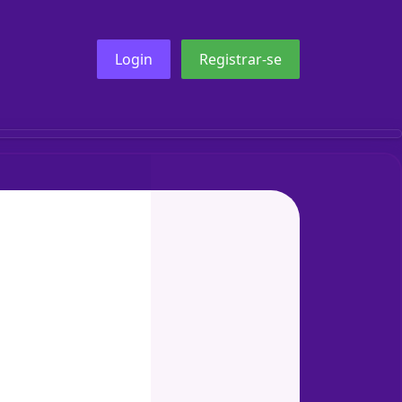
Login
Registrar-se