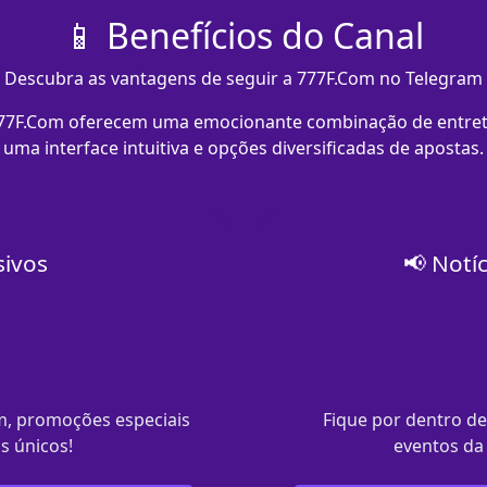
📱 Benefícios do Canal
Descubra as vantagens de seguir a 777F.Com no Telegram
777F.Com oferecem uma emocionante combinação de entre
uma interface intuitiva e opções diversificadas de apostas.
sivos
📢 Notí
m, promoções especiais
Fique por dentro d
s únicos!
eventos da