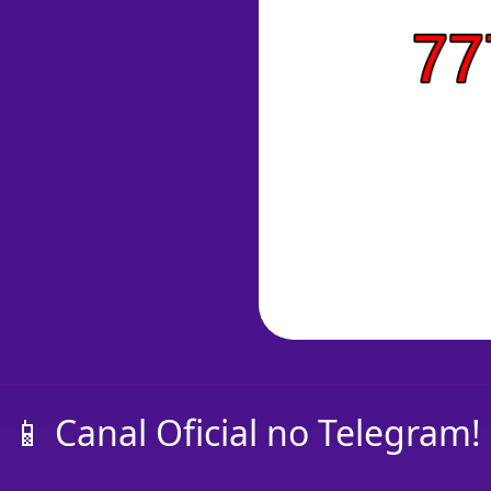
📱 Canal Oficial no Telegram!