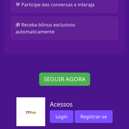
💬 Participe das conversas e interaja
🎁 Receba bônus exclusivos
automaticamente
SEGUIR AGORA
Acessos
Login
Registrar-se