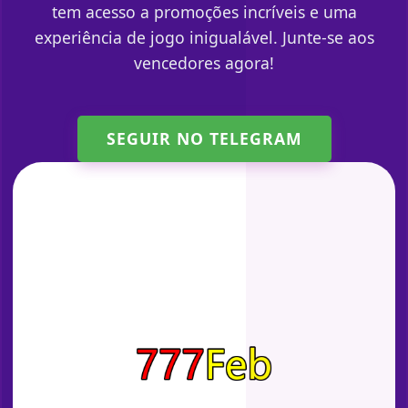
tem acesso a promoções incríveis e uma
experiência de jogo inigualável. Junte-se aos
vencedores agora!
SEGUIR NO TELEGRAM