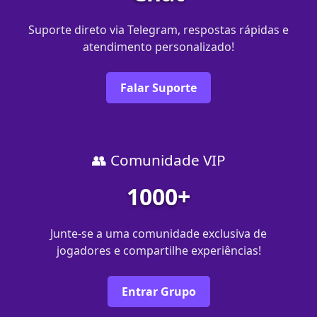
Suporte direto via Telegram, respostas rápidas e
atendimento personalizado!
Falar Suporte
👥 Comunidade VIP
1000+
Junte-se a uma comunidade exclusiva de
jogadores e compartilhe experiências!
Entrar Grupo