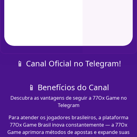
📱 Canal Oficial no Telegram!
📱 Benefícios do Canal
Descubra as vantagens de seguir a 77Ox Game no
Telegram
Para atender os jogadores brasileiros, a plataforma
77Ox Game Brasil inova constantemente — a 77Ox
Game aprimora métodos de apostas e expande suas