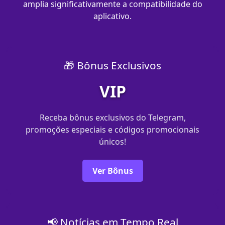
amplia significativamente a compatibilidade do
aplicativo.
🎁 Bônus Exclusivos
VIP
Receba bônus exclusivos do Telegram,
promoções especiais e códigos promocionais
únicos!
Ver Bônus
📢 Notícias em Tempo Real