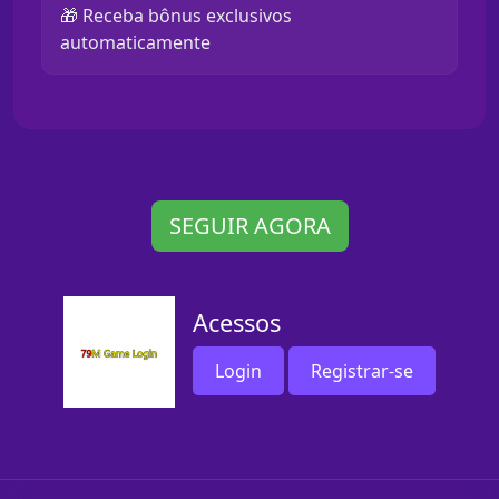
🎁 Receba bônus exclusivos
automaticamente
SEGUIR AGORA
Acessos
Login
Registrar-se