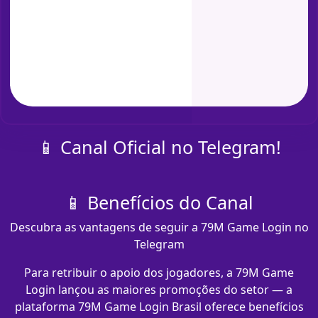
📱 Canal Oficial no Telegram!
📱 Benefícios do Canal
Descubra as vantagens de seguir a 79M Game Login no
Telegram
Para retribuir o apoio dos jogadores, a 79M Game
Login lançou as maiores promoções do setor — a
plataforma 79M Game Login Brasil oferece benefícios