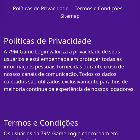
Políticas de Privacidade
Termos e Condições
Sitemap
Políticas de Privacidade
A 79M Game Login valoriza a privacidade de seus
usuários e está empenhada em proteger todas as
informações pessoais fornecidas durante o uso de
nossos canais de comunicação. Todos os dados
coletados são utilizados exclusivamente para fins de
melhoria contínua da experiência de nossos jogadores.
Termos e Condições
Os usuários da 79M Game Login concordam em