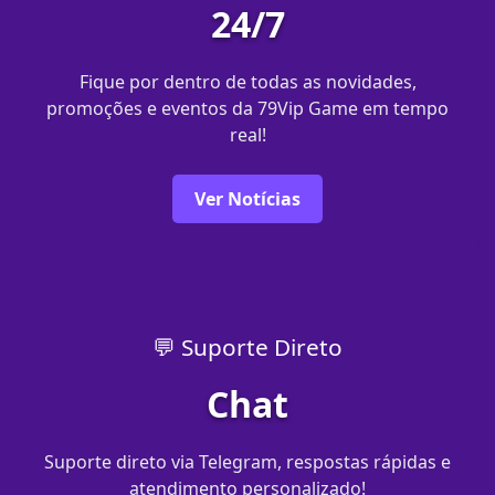
24/7
Fique por dentro de todas as novidades,
promoções e eventos da 79Vip Game em tempo
real!
Ver Notícias
💬 Suporte Direto
Chat
Suporte direto via Telegram, respostas rápidas e
atendimento personalizado!