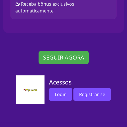
🎁 Receba bônus exclusivos
automaticamente
SEGUIR AGORA
Acessos
Login
Registrar-se