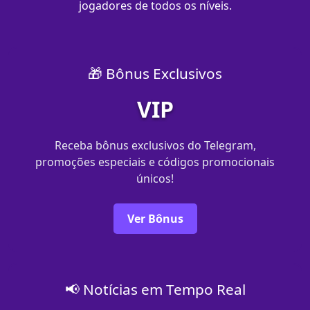
jogadores de todos os níveis.
🎁 Bônus Exclusivos
VIP
Receba bônus exclusivos do Telegram,
promoções especiais e códigos promocionais
únicos!
Ver Bônus
📢 Notícias em Tempo Real