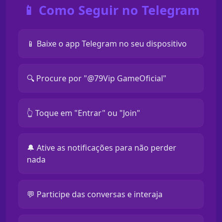
📱 Como Seguir no Telegram
📱 Baixe o app Telegram no seu dispositivo
🔍 Procure por "@79Vip GameOficial"
👆 Toque em "Entrar" ou "Join"
🔔 Ative as notificações para não perder
nada
💬 Participe das conversas e interaja